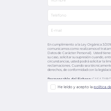
Nombre
Teléfono
E-mail
En cumplimiento a la Ley Orgánica 3/2018
comunicamos como realizamos el tratami
Datos de Carácter Personal). Usted tiene d
su caso, solicitar su supresión cuando, en
circunstancias, usted podrá solicitar la 
reclamaciones. Cuando sea técnicamente po
derechos, de conformidad con la legisla
Responsable del Fichero:
CASA TABO
He leído y acepto la
política 
Finalidad:
Gestión de de la petición del 
de nuestros productos.
Base legitimadora:
La licitud para el t
(Gestión de medidas pre contractuales a l