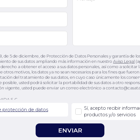
, de 5 de diciembre, de Protección de Datos Personales y garantía de lo
ento de sus datos ampliando más información en nuestro
Aviso Legal
(a
erecho a obtener el acceso a sus datos personales, así como a solicitar la
tre otros motivos, los datos ya no sean necesarios para los fines que fuer
limitación del tratamiento de sus datos, en cuyo caso únicamente los conse
sible, usted podrá solicitar la portabilidad de sus datos a otro responsa
ción vigente, usted puede enviar un correo electrónico a contacto@cas
ADA S.C.
Sí, acepto recibir inform
de protección de datos
usuario, así como mantenimiento y gestión de su relación comercial y del
productos y/o servicios
ratamiento viene determinada por: el consentimiento expreso del afectado
a solicitud del interesado, como el envío de presupuestos y/o información 