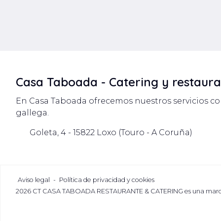
Cesión de Datos:
No revelaremos a terce
una autoridad competente.
Procedencia:
El propio interesado, que 
de Carácter Personal.
Conservación:
Los datos personales aqu
que conservar cierta información durante 
podrán seguir existiendo en soportes de a
Casa Taboada - Catering y restaur
comerciales legítimos y legales.
En Casa Taboada ofrecemos nuestros servicios co
gallega.
Goleta, 4 - 15822 Loxo (Touro - A Coruña)
Aviso legal
-
Política de privacidad y cookies
2026 CT CASA TABOADA RESTAURANTE & CATERING es una marca r