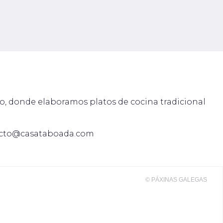
nto, salvo obligación legal o lo solicite
 nuestra Política de Protección de Datos
idad de su recogida, aunque tendremos
iminemos sus datos personales, estos
es, fiscales o reguladores o por fines
o, donde elaboramos platos de cocina tradicional
cto@casataboada.com
© PÁXINAS GALEGAS