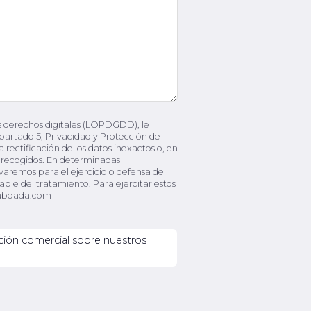
s derechos digitales (LOPDGDD), le
partado 5, Privacidad y Protección de
 rectificación de los datos inexactos o, en
on recogidos. En determinadas
rvaremos para el ejercicio o defensa de
ble del tratamiento. Para ejercitar estos
ataboada.com
ación comercial sobre nuestros
 envío de información comercial respecto
; interés legítimo del responsable.
adicional sobre nuestros servicios