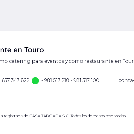
ros datos que carácter personal referente a los usuarios sin su consentimie
tiene a su disposición en nuestra página web un Aviso Legal que contiene
í recogidos serán conservados el tiempo necesario para cumplir la final
más tiempo si las leyes aplicables así lo permiten o lo exigen. Aunque el
rchivo o copia de seguridad durante un tiempo adicional por motivos legal
ante en Touro
mo catering para eventos y como restaurante en Tour
657 347 822
-
981 517 218
-
981 517 100
conta
egistrada de CASA TABOADA S.C. Todos los derechos reservados.